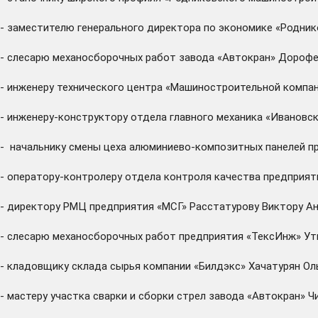
- заместителю генерального директора по экономике «Родни
- слесарю механосборочных работ завода «Автокран» Дороф
- инженеру технического центра «Машиностроительной компа
- инженеру-конструктору отдела главного механика «Иванов
- начальнику смены цеха алюминиево-композитных панелей п
- оператору-контролеру отдела контроля качества предприят
- директору РМЦ предприятия «МСГ» Расстатурову Виктору А
- слесарю механосборочных работ предприятия «ТексИнж» Ут
- кладовщику склада сырья компании «Билдэкс» Хачатурян Ол
- мастеру участка сварки и сборки стрел завода «Автокран» 