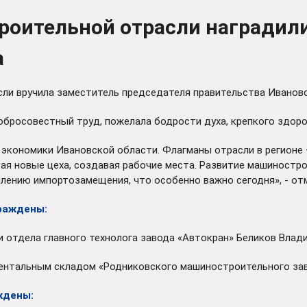
оительной отрасли наградили
а
и вручила заместитель председателя правительства Ивановс
обросовестный труд, пожелала бодрости духа, крепкого здоро
экономики Ивановской области. Флагманы отрасли в регионе 
вая новые цеха, создавая рабочие места. Развитие машиностр
лению импортозамещения, что особенно важно сегодня», - от
граждены:
и отдела главного технолога завода «Автокран» Беликов Влад
ентальным складом «Родниковского машиностроительного зав
ждены: