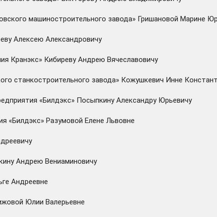
ковского машиностроительного завода» Гришановой Марине Ю
ееву Алексею Александровичу
ния Кранэкс» Кибиреву Андрею Вячеславовичу
ского станкостроительного завода» Кожушкевич Инне Констан
редприятия «Билдэкс» Посыпкину Александру Юрьевичу
ия «Билдэкс» Разумовой Елене Львовне
ндреевичу
кину Андрею Вениаминовичу
ьге Андреевне
Чижовой Юлии Валерьевне