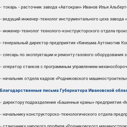
- токарь - расточник завода «Автокран» Иванов Илья Альбер
- ведущий инженер-технолог инструментального цеха завода
- инженер-технолог технолого-конструкторского отдела про
- генеральный директор предприятия «Кинешма Аутомотив К
- слесарь по эксплуатации и ремонту газового оборудования 
- оператор станков с программным управлением механосборо
- начальник отдела кадров «Родниковского машиностроитель
Благодарственные письма Губернатора Ивановской обла
- директору подразделения «Башенные краны» предприятия «
- начальнику конструкторско-технологического отдела предп
- станочнику широкого профиля «Родниковского машинострои