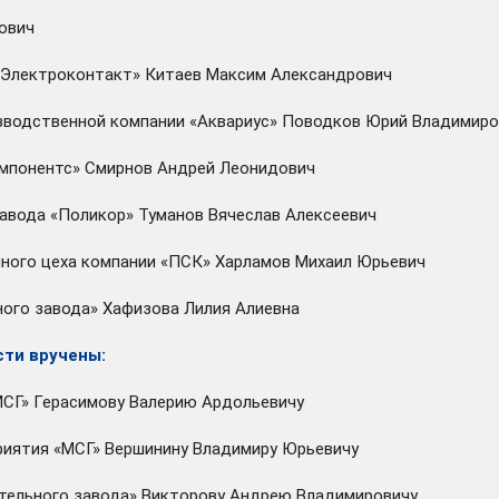
тович
 «Электроконтакт» Китаев Максим Александрович
изводственной компании «Аквариус» Поводков Юрий Владимир
омпонентс» Смирнов Андрей Леонидович
завода «Поликор» Туманов Вячеслав Алексеевич
чного цеха компании «ПСК» Харламов Михаил Юрьевич
ного завода» Хафизова Лилия Алиевна
сти вручены:
МСГ» Герасимову Валерию Ардольевичу
риятия «МСГ» Вершинину Владимиру Юрьевичу
тельного завода» Викторову Андрею Владимировичу