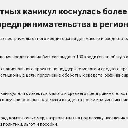
тных каникул коснулась более
 предпринимательства в регио
х программ льготного кредитования для малого и среднего б
ования кредитования бизнеса выдано 180 кредитов на общую су
х национального проекта по поддержке малого и среднего пре
естиционные цели, пополнение оборотных средств, рефинансир
 каникул для субъектов малого и среднего предпринимательст
а получением меры поддержки в виде отсрочки или уменьшение
ряд комплексных мер, направленных на поддержку населения и
 политики, льгот и пособий.