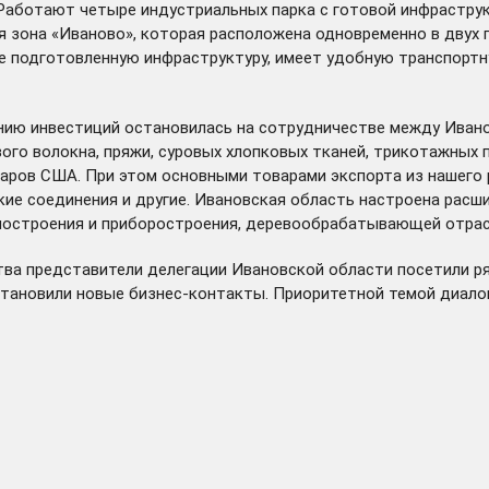
 Работают четыре индустриальных парка с готовой инфраструк
 зона «Иваново», которая расположена одновременно в двух 
уже подготовленную инфраструктуру, имеет удобную транспорт
ению инвестиций остановилась на сотрудничестве между Иван
го волокна, пряжи, суровых хлопковых тканей, трикотажных п
аров США. При этом основными товарами экспорта из нашего р
ские соединения и другие. Ивановская область настроена рас
иностроения и приборостроения, деревообрабатывающей отрас
тва представители делегации Ивановской области посетили р
становили новые бизнес-контакты. Приоритетной темой диало