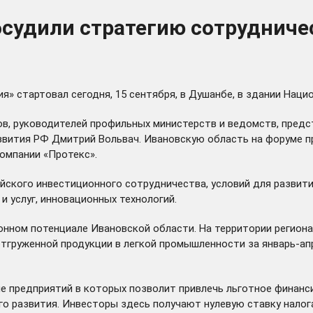
судили стратегию сотрудниче
 стартовал сегодня, 15 сентября, в Душанбе, в здании Наци
в, руководителей профильных министерств и ведомств, предс
звития РФ Дмитрий Вольвач. Ивановскую область на форуме п
омпании «Протекс».
йского инвестиционного сотрудничества, условий для развит
 услуг, инновационных технологий.
онном потенциале Ивановской области. На территории регион
груженной продукции в легкой промышленности за январь-апре
е предприятий в которых позволит привлечь льготное финанси
развития. Инвесторы здесь получают нулевую ставку налога 