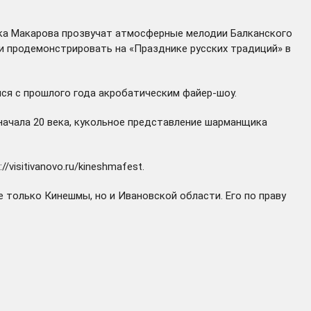
рка Макарова прозвучат атмосферные мелодии Балканского
ли продемонстрировать на «Празднике русских традиций» в
ся с прошлого года акробатическим файер-шоу.
 начала 20 века, кукольное представление шарманщика
://visitivanovo.ru/kineshmafest
.
 только Кинешмы, но и Ивановской области. Его по праву