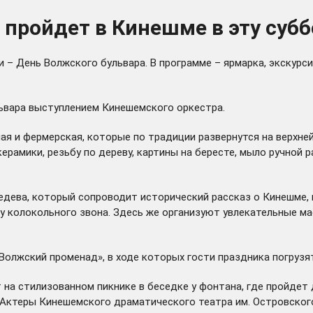
пройдет в Кинешме в эту субб
– День Волжского бульвара. В программе – ярмарка, экскурси
ьвара выступлением Кинешемского оркестра.
я и фермерская, которые по традиции развернутся на верхней
ерамики, резьбу по дереву, картины на бересте, мыло ручной 
дева, который сопроводит исторический рассказ о Кинешме, 
 колокольного звона. Здесь же организуют увлекательные ма
«Волжский променад», в ходе которых гости праздника погрузя
на стилизованном пикнике в беседке у фонтана, где пройдет
а. Актеры Кинешемского драматического театра им. Островско