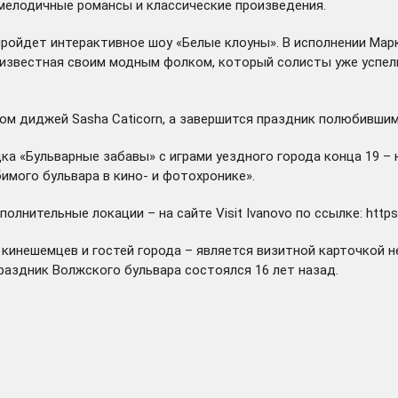
мелодичные романсы и классические произведения.
пройдет интерактивное шоу «Белые клоуны». В исполнении Ма
», известная своим модным фолком, который солисты уже успе
ом диджей Sasha Caticorn, а завершится праздник полюбившим
ка «Бульварные забавы» с играми уездного города конца 19 –
имого бульвара в кино- и фотохронике».
лнительные локации – на сайте Visit Ivanovo по ссылке:
https
инешемцев и гостей города – является визитной карточкой не
раздник Волжского бульвара состоялся 16 лет назад.