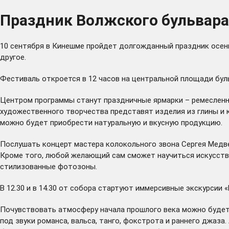
Праздник Волжского бульвара 
10 сентября в Кинешме пройдет долгожданный праздник осени 
другое.
Фестиваль откроется в 12 часов на центральной площади бул
Центром программы станут праздничные ярмарки – ремесленна
художественного творчества представят изделия из глины и к
можно будет приобрести натуральную и вкусную продукцию.
Послушать концерт мастера колокольного звона Сергея Медве
Кроме того, любой желающий сам сможет научиться искусству
стилизованные фотозоны.
В 12.30 и в 14.30 от собора стартуют иммерсивные экскурсии 
Почувствовать атмосферу начала прошлого века можно будет 
под звуки романса, вальса, танго, фокстрота и раннего джаз