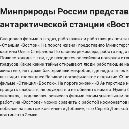
Минприроды России представи
антарктической станции «Вос
Спецпоказ фильма о людях, работавших и работающих почти в
«Станция «Восток». На пороге жизни» представило Министерс
картины Ольга Стефанова.По словам режиссера, работа над э
Полюсе холода – там, где находится российская полярная ста
градусов.Какие какие тайны открывают люди, работающие на 
животных, нет даже бактерий или микробов, где недостаток к
выглядит «последнее Великое географическое открытие ХХ век
фильме «Станция «Восток». На пороге жизни».«В Антарктиде 
прощать слабость, не осуждать и не обвинять никого. Нужно 
зимовка», - поделилась режиссер фильма своим уникальным оп
работу на «Востоке» можно сравнить с работой космонавтов н
побывав на шестом континенте.Добавим, что Сергей Донской 
континента Земли.