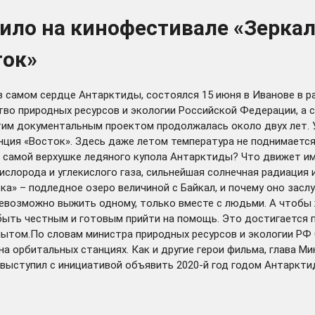
ло на кинофестивале «Зеркал
ток»
 самом сердце Антарктиды, состоялся 15 июня в Иванове в р
тво природных ресурсов и экологии Российской Федерации, а 
тим документальным проектом продолжалась около двух лет. 
нция «Восток». Здесь даже летом температура не поднимается 
самой верхушке ледяного купола Антарктиды? Что движет ими,
ислорода и углекислого газа, сильнейшая солнечная радиация 
а» – подледное озеро величиной с Байкал, и почему оно засл
невозможно выжить одному, только вместе с людьми. А чтобы
быть честным и готовым прийти на помощь. Это достигается п
ытом.По словам министра природных ресурсов и экологии РФ С
а орбитальных станциях. Как и другие герои фильма, глава М
выступил с инициативой объявить 2020-й год годом Антаркти