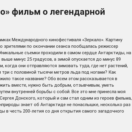
о» фильм о легендарной
амках Международного кинофестиваля «Зеркало». Картину
со зрителями по окончании сеанса пообщалась режиссер
Уникальные съемки проходили в самом сердце Антарктиды, на
выше минус 25 градусов, а зимой опускается до минус 89
 когда они отправляются зимовать туда, где нет растений,
и три с половиной тысячи метров льда под ногами? Как
ужило такое название? Обо всем этом рассказывается в
 жить вместе, нужно быть добрым, отзывчивым, уметь
утем внутренней борьбы с собой. Все это мне принесла моя
ергея Донского, который и сам стал одним из героев фильма,
инприроды знает об Антарктиде не понаслышке, несколько раз
ды в честь 200-летия со дня открытия самого загадочного