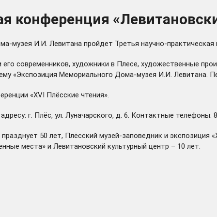
ная конференция «Левитановск
ома-музея И.И. Левитана пройдет Третья научно-практическая
и его современников, художники в Плесе, художественные про
 тему «Экспозиция Мемориального Дома-музея И.И. Левитана. П
ренции «XVI Плёсские чтения».
есу: г. Плёс, ул. Луначарского, д. 6. Контактные телефоны: 8
 празднует 50 лет, Плёсский музей-заповедник и экспозиция 
нные места» и Левитановский культурный центр – 10 лет.