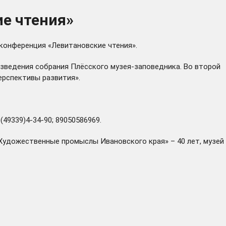
ие чтения»
 конференция «Левитановские чтения».
изведения собрания Плёсского музея-заповедника. Во второй
ерспективы развития».
(49339)4-34-90; 89050586969.
«Художественные промыслы Ивановского края» – 40 лет, музей