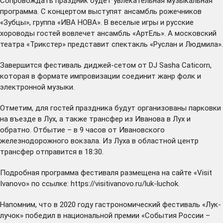
Сопровождать праздник будет увлекательная музыкальная
программа. С концертом выступят ансамбль рожечников
«Зубцы», группа «ИВА НОВА». В веселые игры и русские
хороводы гостей вовлечет ансамбль «АртЕль». А московский
театра «Трикстер» представит спектакль «Руслан и Людмила».
Завершится фестиваль диджей-сетом от DJ Sasha Caticorn,
которая в формате импровизации соединит жанр фолк и
электронной музыки.
Отметим, для гостей праздника будут организованы парковки
на въезде в Лух, а также трансфер из Иванова в Лух и
обратно. Отбытие – в 9 часов от Ивановского
железнодорожного вокзала. Из Луха в областной центр
трансфер отправится в 18:30.
Подробная программа фестиваля размещена на сайте «Visit
Ivanovo» по ссылке:
https://visitivanovo.ru/luk-luchok
.
Напомним, что в 2020 году гастрономический фестиваль «Лук-
лучок» победил в национальной премии «События России –