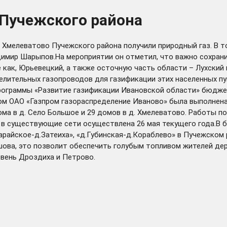
Пучежского района
 Хмелеватово Пучежского района получили природный газ. В т
димир Шарыпов.На мероприятии он отметил, что важно сохран
как, Юрьевецкий, а также осточную часть области – Лухский 
ительных газопроводов для газификации этих населенных пун
программы «Развитие газификации Ивановской области» бюдже
лом ОАО «Газпром газораспределение Иваново» была выполнен
 дома в д. Село Большое и 29 домов в д. Хмелеватово. Работы
в в существующие сети осуществлена 26 мая текущего года.В 
райское-д.Затеиха», «д.Губинская-д.Кораблево» в Пучежском 
ова, это позволит обеспечить голубым топливом жителей дере
евень Дроздиха и Петрово.