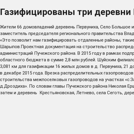
Газифицированы три деревни 
Жители 66 домовладений деревень Первуниха, Село Большое и
заместитель председателя регионального правительства Вла
«Это позволит нам газифицировать отдаленные районы, такие 
Шарыпов.Проектная документация на строительство распредел
администраций Пучежского района. В 2015 году в рамках под
областного бюджета в сумме 2,8 млн рублей. Шуйским филиа
3,081 км для газификации 16 жилых домов в д. Первуниха, 21
в декабре 2015 года. Врезка распределительных газопроводо
строительства межпоселковых газопроводов на участках «с.За
д.Дроздиха». По словам главы Пучежского района Николая Ерш
затем и деревень Крестьяновская, Летнево, села Сеготь, дер