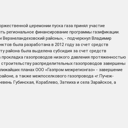
оржественной церемонии пуска газа принял участие
ить региональное финансирование программы газификации.
и Верхнеландеховский районы», - подчеркнул Владимир
ктов была разработана в 2012 году за счет средств
ту района была выделена субсидия за счет средств
а прокладка газопроводов низкого давления протяженностью
 по строительству распределительных газопроводов завершены
ближайших планах ООО «Газпром межрегионгаз» - завершение
районе, а также межпоселкового газопровода «г.Пучеж-
вень Губинская, Кораблево, Затеиха и села Зарайское, а