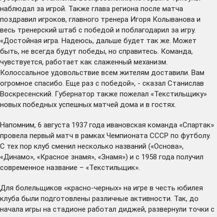
наблюдал за игрой. Также глава региона после матча
поздравил игроков, главного тренера Игоря Колыванова и
весь тренерский штаб с победой и поблагодарил за игру.
«Достойная игра. Надеюсь, дальше будет так же. Может
быть, не всегда будут победы, но справитесь. Команда,
чувствуется, работает как слаженный механизм.
Колоссальное удовольствие всем жителям доставили. Вам
огромное спасибо. Еще раз с победой», - сказал Станислав
Воскресенский. Губернатор также пожелал «Текстильщику»
новых победных успешных матчей дома и в гостях.
Напомним, 6 августа 1937 года ивановская команда «Спартак»
провела первый матч в рамках Чемпионата СССР по футболу.
С тех пор клуб сменил несколько названий («Основа»,
«Динамо», «Красное знамя», «Знамя») и с 1958 года получил
современное название – «Текстильщик».
Для болельщиков «красно-черных» на игре в честь юбилея
клуба были подготовлены различные активности. Так, до
начала игры на стадионе работал диджей, развернули точки с