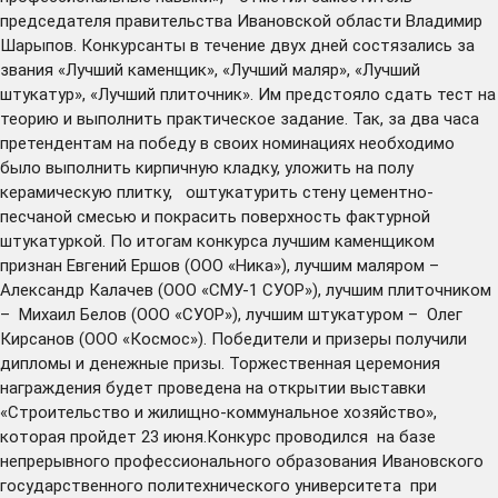
председателя правительства Ивановской области Владимир
Шарыпов. Конкурсанты в течение двух дней состязались за
звания «Лучший каменщик», «Лучший маляр», «Лучший
штукатур», «Лучший плиточник». Им предстояло сдать тест на
теорию и выполнить практическое задание. Так, за два часа
претендентам на победу в своих номинациях необходимо
было выполнить кирпичную кладку, уложить на полу
керамическую плитку, оштукатурить стену цементно-
песчаной смесью и покрасить поверхность фактурной
штукатуркой. По итогам конкурса лучшим каменщиком
признан Евгений Ершов (ООО «Ника»), лучшим маляром –
Александр Калачев (ООО «СМУ-1 СУОР»), лучшим плиточником
– Михаил Белов (ООО «СУОР»), лучшим штукатуром – Олег
Кирсанов (ООО «Космос»). Победители и призеры получили
дипломы и денежные призы. Торжественная церемония
награждения будет проведена на открытии выставки
«Строительство и жилищно-коммунальное хозяйство»,
которая пройдет 23 июня.Конкурс проводился на базе
непрерывного профессионального образования Ивановского
государственного политехнического университета при