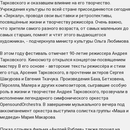
Тарковского и оказавшем влияние на его творчество.
Учреждения культуры по всей стране присоединяются сегодня
к «Зеркалу», проводя свои выставки и ретроспективы,
посвящённые жизни и творчеству режиссёра. Очень важно,
что зрители самого разного возраста, от самых маленьких до
самых старших, помнят и чтят этого выдающегося
художника», - подчеркнула министр культуры Ольга Любимова.
В этом году фестиваль отмечает 90-летие режиссера Андрея
Тарковского. Киносмотр открылся концертом-посвящением
мастеру. В его основе - авторские тексты режиссёра и стихи
его отца, Арсения Тарковского, в прочтении актеров Сергея
Шакурова и Евгения Ткачука. Произведения Баха, Бетховена,
Пёрселла, Малера и других композиторов, сыгравшие особую
роль в жизни и творчестве Андрея Тарковского, прозвучали в
исполнении легендарного симфонического оркестра
OpensoundOrchestra. В завершении музыкального вечера под
аккомпанемент оркестра выступила солистка группы «Маша и
медведи» Мария Макарова.
Показ отрывка фильма «Андрей Рублев» также прошел на