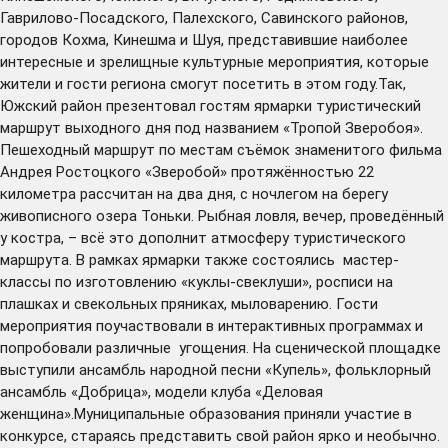
Гаврилово-Посадского, Палехского, Савинского районов,
городов Кохма, Кинешма и Шуя, представившие наиболее
интересные и зрелищные культурные мероприятия, которые
жители и гости региона смогут посетить в этом году.Так,
Южский район презентовал гостям ярмарки туристический
маршрут выходного дня под названием «Тропой Зверобоя».
Пешеходный маршрут по местам съёмок знаменитого фильма
Андрея Ростоцкого «Зверобой» протяжённостью 22
километра рассчитан на два дня, с ночлегом на берегу
живописного озера Тоньки. Рыбная ловля, вечер, проведённый
у костра, – всё это дополнит атмосферу туристического
маршрута. В рамках ярмарки также состоялись мастер-
классы по изготовлению «куклы-свеклуши», росписи на
плашках и свекольных пряниках, мыловарению. Гости
мероприятия поучаствовали в интерактивных программах и
попробовали различные угощения. На сценической площадке
выступили ансамбль народной песни «Купель», фольклорный
ансамбль «Добрица», модели клуба «Деловая
женщина».Муниципальные образования приняли участие в
конкурсе, стараясь представить свой район ярко и необычно.