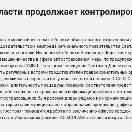
ласти продолжает контролиро
ных с мошенничеством в области обязательного страхования 
едседательством зампреда регионального правительства Свет
вития и торговли Ивановской области Александр Лодышкин, п
и мошенничества в сфере автострахования, меры по предупре
ми органов УМВД. По итогам совещания Светлана Давлетова 
ть регулярные встречи представителей правоохранительных о
ов, сложилась непростая ситуация с выдачей полисов ОСАГО. 
трах», длительность процедуры проверки соответствия предс
 обязательного страхования и информационной системе техн
втостраховщиков был рекомендован ряд мер по нормализации
на территории муниципальных образований, продление график
госстрах» проводится работа по увеличению офисов продаж н
етов, в Ивановском филиале АО «СОГАЗ» за первый квартал бы