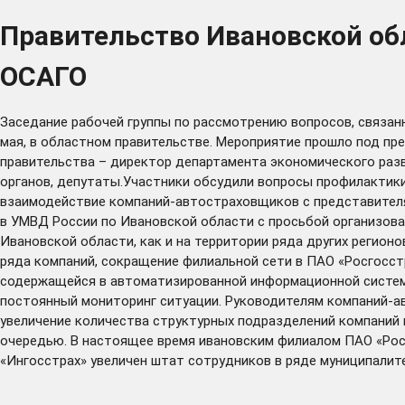
Правительство Ивановской об
ОСАГО
Заседание рабочей группы по рассмотрению вопросов, связан
мая, в областном правительстве. Мероприятие прошло под пр
правительства – директор департамента экономического раз
органов, депутаты.Участники обсудили вопросы профилактик
взаимодействие компаний-автостраховщиков с представителя
в УМВД России по Ивановской области с просьбой организова
Ивановской области, как и на территории ряда других регион
ряда компаний, сокращение филиальной сети в ПАО «Росгосс
содержащейся в автоматизированной информационной системе
постоянный мониторинг ситуации. Руководителям компаний-а
увеличение количества структурных подразделений компаний 
очередью. В настоящее время ивановским филиалом ПАО «Росс
«Ингосстрах» увеличен штат сотрудников в ряде муниципалит