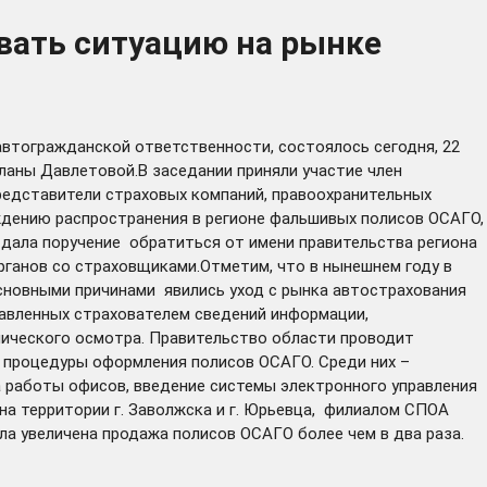
вать ситуацию на рынке
автогражданской ответственности, состоялось сегодня, 22
ланы Давлетовой.В заседании приняли участие член
редставители страховых компаний, правоохранительных
ждению распространения в регионе фальшивых полисов ОСАГО,
дала поручение обратиться от имени правительства региона
рганов со страховщиками.Отметим, что в нынешнем году в
Основными причинами явились уход с рынка автострахования
тавленных страхователем сведений информации,
ического осмотра. Правительство области проводит
 процедуры оформления полисов ОСАГО. Среди них –
а работы офисов, введение системы электронного управления
а территории г. Заволжска и г. Юрьевца, филиалом СПОА
ла увеличена продажа полисов ОСАГО более чем в два раза.