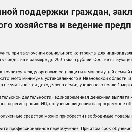
енной поддержки граждан, за
ного хозяйства и ведение пре
чить при заключении социального контракта, для индивидуаль
ить средства в размере до 200 тысяч рублей. Соответствующ
аключается между органами соцзащиты и малоимущей семьёй 
иточного минимума, установленного в Ивановской области. 
 не учитывается доход члена семьи, уволенного после 1 марта
тельской деятельности» единовременная денежная выплата м
ны за регистрацию ИП, получение лицензии на программное об
 полученные средства можно приобрести необходимые товары 
йти профессиональное переобучение. При этом срок обучения 