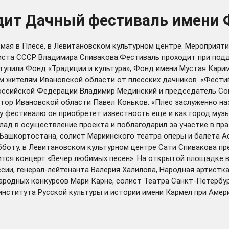
ходит Дачный фестиваль имени
 мая в Плесе, в Левитановском культурном центре. Мероприя
иста СССР Владимира Спивакова.Фестиваль проходит при подд
тупили Фонд «Традиции и культура», Фонд имени Мустая Кари
м жителям Ивановской области от плесских дачников. «Фестив
Российской Федерации Владимир Мединский и председатель Со
атор Ивановской области Павел Коньков. «Плес заслуженно н
у фестивалю он приобретет известность еще и как город музы
лад в осуществление проекта и поблагодарил за участие в пр
 Башкортостана, солист Мариинского театра оперы и балета 
бботу, в Левитановском культурном центре Сати Спивакова пр
оится концерт «Вечер любимых песен». На открытой площадке
ии, генерал-лейтенанта Валерия Халилова, Народная артистка
ародных конкурсов Мари Карне, солист Театра Санкт-Петербу
 института Русской культуры и истории имени Кармел при Аме