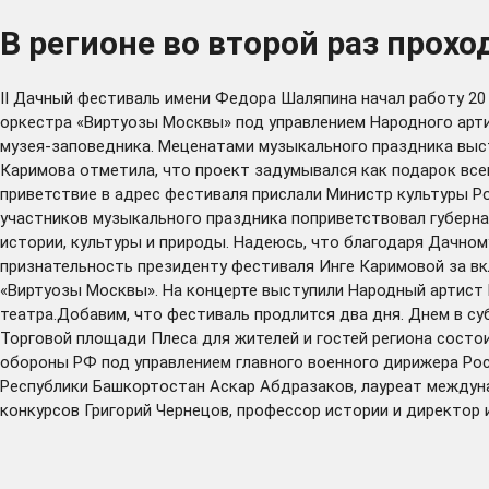
В регионе во второй раз про
II Дачный фестиваль имени Федора Шаляпина начал работу 20
оркестра «Виртуозы Москвы» под управлением Народного арт
музея-заповедника. Меценатами музыкального праздника выс
Каримова отметила, что проект задумывался как подарок все
приветствие в адрес фестиваля прислали Министр культуры 
участников музыкального праздника поприветствовал губерн
истории, культуры и природы. Надеюсь, что благодаря Дачном
признательность президенту фестиваля Инге Каримовой за вк
«Виртуозы Москвы». На концерте выступили Народный артист
театра.Добавим, что фестиваль продлится два дня. Днем в су
Торговой площади Плеса для жителей и гостей региона сост
обороны РФ под управлением главного военного дирижера Росс
Республики Башкортостан Аскар Абдразаков, лауреат междун
конкурсов Григорий Чернецов, профессор истории и директор