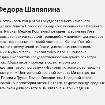
 Федора Шаляпина
тие открылось концертом Государственного камерного
ержке Совета Плесского городского поселения и Плесского
ма, Русская Медная Компания.Президент фестиваля Инга
аль становится хорошей традицией», – подчеркнула она.Свое
юза театральных деятелей Александр Калягин.Гостей и
азывают жемчужиной на Волге, уникальным памятником
ки и музыкантов», – сказал губернатор. Он выразил
азднике коллектив Государственного камерного оркестра
Аскар Абдразаков и молодые солисты Большого
едставит свою программу «Нескучная классика», вечером на
 выступят – Центральный военный оркестр Министерства
 России и Грузии Тамара Гвердцители, Народный артист
ргской консерватории Антон Петряев, лауреат международных
риканском университете в Вашингтоне Антон Федяшин.