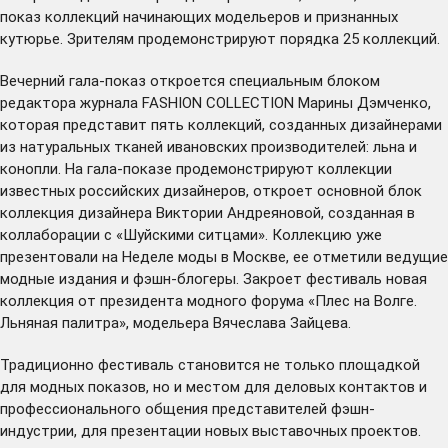
показ коллекций начинающих модельеров и признанных
кутюрье. Зрителям продемонстрируют порядка 25 коллекций.
Вечерний гала-показ откроется специальным блоком
редактора журнала FASHION COLLECTION Марины Дэмченко,
которая представит пять коллекций, созданных дизайнерами
из натуральных тканей ивановских производителей: льна и
конопли. На гала-показе продемонстрируют коллекции
известных российских дизайнеров, откроет основной блок
коллекция дизайнера Виктории Андреяновой, созданная в
коллаборации с «Шуйскими ситцами». Коллекцию уже
презентовали на Неделе моды в Москве, ее отметили ведущие
модные издания и фэшн-блогеры. Закроет фестиваль новая
коллекция от президента модного форума «Плес на Волге.
Льняная палитра», модельера Вячеслава Зайцева.
Традиционно фестиваль становится не только площадкой
для модных показов, но и местом для деловых контактов и
профессионального общения представителей фэшн-
индустрии, для презентации новых выставочных проектов.