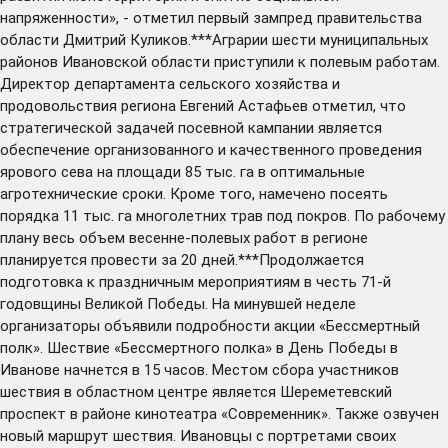
напряженности», - отметил первый зампред правительства
области Дмитрий Куликов.***Аграрии шести муниципальных
районов Ивановской области приступили к полевым работам.
Директор департамента сельского хозяйства и
продовольствия региона Евгений Астафьев отметил, что
стратегической задачей посевной кампании является
обеспечение организованного и качественного проведения
ярового сева на площади 85 тыс. га в оптимальные
агротехнические сроки. Кроме того, намечено посеять
порядка 11 тыс. га многолетних трав под покров. По рабочему
плану весь объем весенне-полевых работ в регионе
планируется провести за 20 дней.***Продолжается
подготовка к праздничным мероприятиям в честь 71-й
годовщины Великой Победы. На минувшей неделе
организаторы объявили подробности акции «Бессмертный
полк». Шествие «Бессмертного полка» в День Победы в
Иванове начнется в 15 часов. Местом сбора участников
шествия в областном центре является Шереметевский
проспект в районе кинотеатра «Современник». Также озвучен
новый маршрут шествия. Ивановцы с портретами своих