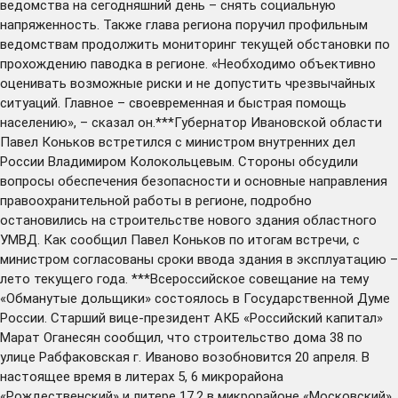
ведомства на сегодняшний день – снять социальную
напряженность. Также глава региона поручил профильным
ведомствам продолжить мониторинг текущей обстановки по
прохождению паводка в регионе. «Необходимо объективно
оценивать возможные риски и не допустить чрезвычайных
ситуаций. Главное – своевременная и быстрая помощь
населению», – сказал он.***Губернатор Ивановской области
Павел Коньков встретился с министром внутренних дел
России Владимиром Колокольцевым. Стороны обсудили
вопросы обеспечения безопасности и основные направления
правоохранительной работы в регионе, подробно
остановились на строительстве нового здания областного
УМВД. Как сообщил Павел Коньков по итогам встречи, с
министром согласованы сроки ввода здания в эксплуатацию –
лето текущего года. ***Всероссийское совещание на тему
«Обманутые дольщики» состоялось в Государственной Думе
России. Старший вице-президент АКБ «Российский капитал»
Марат Оганесян сообщил, что строительство дома 38 по
улице Рабфаковская г. Иваново возобновится 20 апреля. В
настоящее время в литерах 5, 6 микрорайона
«Рождественский» и литере 17.2 в микрорайоне «Московский»