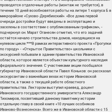
проводятся отделочные работы (монтаж не требуется), в
течение 10 дней возобновятся работы на литере 1 корпуса Б в
микрорайоне «Сухово-Дерябихский». «Все дома первой
очереди достройки будут введены в эксплуатацию и
заселены в соответствии с опубликованным графиком», -
подчеркнул он. Марат Оганесян отметил, что его задачей
остаётся начало строительства домов, находящихся на
нулевом цикле.***В рамках интерактивного проекта «Прогулки
по городу» - «Открытое Правительство» школьники с
экскурсией побывали в здании правительства Ивановской
области, которое является объектом культурного наследия
федерального значения. С участниками акции пообщался
губернатор Ивановской области Павел Коньков: он рассказал
экскурсантам о важнейших вехах истории Ивановской
области, а также о текущей работе областного
правительства. Лектором выступил краевед, доцент
Ивановского государственного университета Александр
Тихомиров, посвятивший данному памятнику истории
отдельную главу в своей книге «10 лучших особняков
Иваново-Вознесенска». Всего же в Ивановской области с 15