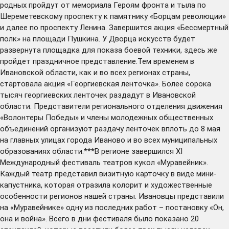
родных пройдут от мемориала Героям фронта и тыла по
Шереметевскому проспекту к памятнику «Борцам революции»
и далее по проспекту Ленина. Завершится акция «Бессмертный
полк» на площади Пушкина. У Дворца искусств будет
развернута площадка для показа боевой техники, здесь же
пройдет праздничное представление.Тем временем в
Ивановской области, как и во всех регионах страны,
стартовала акция «Георгиевская ленточка». Более сорока
тысяч георгиевских ленточек раздадут в Ивановской
области. Представители регионального отделения движения
«Волонтеры Победы» и члены молодежных общественных
объединений организуют раздачу ленточек вплоть до 8 мая
на главных улицах города Иваново и во всех муниципальных
образованиях области.***В регионе завершился XI
Международный фестиваль театров кукол «Муравейник».
Каждый театр представил визитную карточку в виде мини-
капустника, которая отразила колорит и художественные
особенности регионов нашей страны. Ивановцы представили
на «Муравейнике» одну из последних работ – постановку «Он,
она и война». Всего в дни фестиваля было показано 20