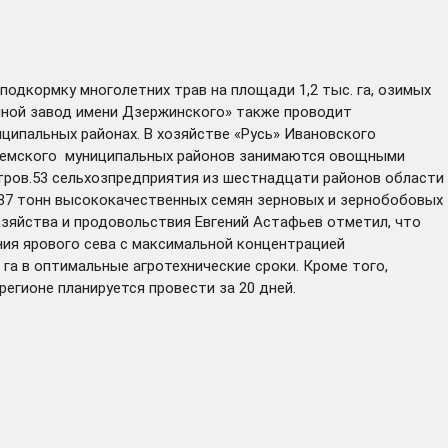
одкормку многолетних трав на площади 1,2 тыс. га, озимых
енной завод имени Дзержинского» также проводит
ципальных районах. В хозяйстве «Русь» Ивановского
ешемского муниципальных районов занимаются овощными
метров.53 сельхозпредприятия из шестнадцати районов области
387 тонн высококачественных семян зерновых и зернобобовых
озяйства и продовольствия Евгений Астафьев отметил, что
ния ярового сева с максимальной концентрацией
га в оптимальные агротехнические сроки. Кроме того,
регионе планируется провести за 20 дней.