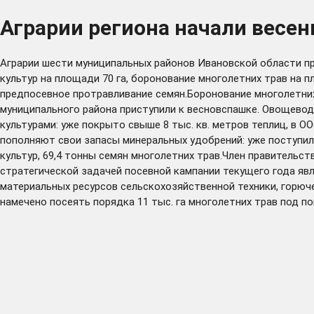
Аграрии региона начали весе
Аграрии шести муниципальных районов Ивановской области при
культур на площади 70 га, боронование многолетних трав на 
предпосевное протравливание семян.Боронование многолетних
муниципального района приступили к весновспашке. Овощев
культурами: уже покрыто свыше 8 тыс. кв. метров теплиц, в 
пополняют свои запасы минеральных удобрений: уже поступил
культур, 69,4 тонны семян многолетних трав.Член правительс
стратегической задачей посевной кампании текущего года яв
материальных ресурсов сельскохозяйственной техники, горюче
намечено посеять порядка 11 тыс. га многолетних трав под по