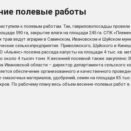
нние полевые работы
ступили к полевым работам. Так, гавриловопосадцы провели п
площади 590 га, закрытие влаги на площади 245 га. СПК «Плем
 трав ведут аграрии в Савинском, Ивановском и Шуйском муни
одческие сельхозпредприятия Приволжского, Шуйского и Кин
ООО «Альянс» посеяна рассада капусты на площади 4 тыс. кв. 
о около 4 тысяч тонн. К весенней посевной также закуплено 
тва Ивановской области – директор департамента сельского х
ляется обеспечение организованного и качественного проведе
-смазочных материалов, удобрений, семян на площади 85 тыс. 
кров. По рабочему плану весь объем весенне-полевых работ в 