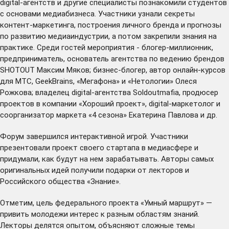
digital-агентств и другие специалисты познакомили студентов
с основами медиабизнеса. Участники узнали секреты
контент-маркетинга, построения личного бренда и прогнозы
по развитию медиаиндустрии, а потом закрепили знания на
практике. Среди гостей мероприятия - блогер-миллионник,
предприниматель, основатель агентства по ведению брендов
SHOTOUT Максим Мяков; бизнес-блогер, автор онлайн-курсов
для МТС, GeekBrains, «Мегафона» и «Нетологии» Олеся
Рожкова; владелец digital-агентства Soldoutmafia, продюсер
проектов в компании «Хороший проект», digital-маркетолог и
соорганизатор маркета «4 сезона» Екатерина Павлова и др.
Форум завершился интерактивной игрой. Участники
презентовали проект своего стартапа в медиасфере и
придумали, как будут на нем зарабатывать. Авторы самых
оригинальных идей получили подарки от лекторов и
Российского общества «Знание».
Отметим, цель федерального проекта «Умный маршрут» —
привить молодежи интерес к разным областям знаний.
Лекторы делятся опытом, объясняют сложные темы