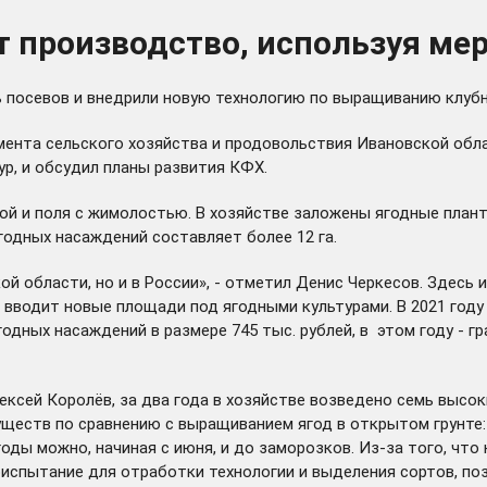
т производство, используя м
 посевов и внедрили новую технологию по выращиванию клубни
мента сельского хозяйства и продовольствия Ивановской обл
р, и обсудил планы развития КФХ.
ой и поля с жимолостью. В хозяйстве заложены ягодные плант
одных насаждений составляет более 12 га.
ой области, но и в России», - отметил Денис Черкесов. Здес
, вводит новые площади под ягодными культурами. В 2021 год
дных насаждений в размере 745 тыс. рублей, в этом году - гр
ксей Королёв, за два года в хозяйстве возведено семь высок
муществ по сравнению с выращиванием ягод в открытом грунте
оды можно, начиная с июня, и до заморозков. Из-за того, что 
тоиспытание для отработки технологии и выделения сортов, п