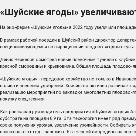
«Шуйские ягоды» увеличиваю
На эко-ферме «Шуйские ягоды» в 2022 году увеличили площадь
В рамках рабочей поездки в Шуйский район директор департа
специализирующемся на выращивании плодово-ягодных культу
Денис Черкесов осмотрел новые пленочные туннели с клубник
красной смородины и крыжовника. Общая площадь плодово-яг
«Шуйские ягоды» - передовое хозяйство не только в Ивановск
полива и внесения удобрений. Хозяйство активно развивается
реализацию мероприятий по закладке многолетних плодово-яго
покупку спецтехники.
Как рассказал руководитель предприятия «Шуйские ягоды» Але
субстрате на площади 0,9 га. Эта технология имеет ряд преи
срока получения урожая, увеличение урожайности. Собирать яг
планах на этот год - заложить 5 га черной смородины на сор