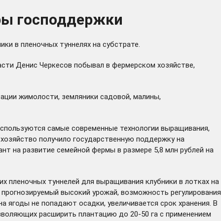
еры господдержки
ки в пленочных туннелях на субстрате.
асти Денис Черкесов побывал в фермерском хозяйстве,
ации жимолости, земляники садовой, малины,
ь используются самые современные технологии выращивания,
у хозяйство получило государственную поддержку на
ант на развитие семейной фермы в размере 5,8 млн рублей на
их пленочных туннелей для выращивания клубники в лотках на
: прогнозируемый высокий урожай, возможность регулирования
на ягоды не попадают осадки, увеличивается срок хранения. В
озволяющих расширить плантацию до 20-50 га с применением