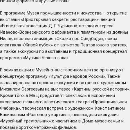
Ночной формат» и круглые столы.
В программе Музея промышленности и искусства – открытие
выставки «Приоткрывая секреты реставрации», лекция
«Египетская коллекция Д. Г. Бурылина: истоки интереса
Иваново-Вознесенского фабриканта к памятникам из долины
Нила», песочная анимация «Сказка про Синдбада», показ
спектакля «Живой лубок» от артистов Театра юного зрителя,
а также экскурсии по выставкам и традиционная концертная
программа «Музыка Белого зала».
В рамках акции в Музейно-выставочном центре организуют
концертную программу «Культура народов России». Также
запланирована авторская экскурсия и встреча с художником
Михаилом Сергеевым на выставке «Картины русской истории».
Кроме того, в МВЦ представят спектакль в исполнении
экспериментального пластического театра «Провинциальная
Фабрика», творческая встреча с художником Константином
Васильевым «Разговор у картины», пешеходная экскурсия
«Музейный треугольник» с чаепитием в Доме-музее семьи и
показы короткометражных фильмов.