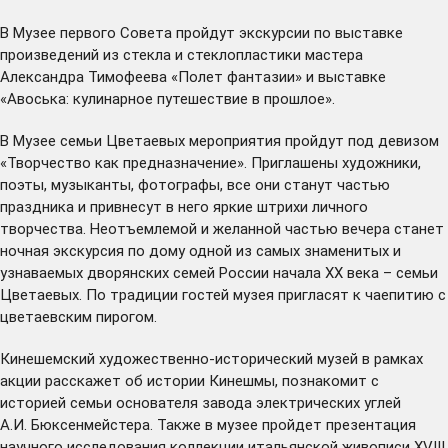
В Музее первого Совета пройдут экскурсии по выставке
произведений из стекла и стеклопластики мастера
Александра Тимофеева «Полет фантазии» и выставке
«Авоська: кулинарное путешествие в прошлое».
В Музее семьи Цветаевых мероприятия пройдут под девизом
«Творчество как предназначение». Приглашены художники,
поэты, музыканты, фотографы, все они станут частью
праздника и привнесут в него яркие штрихи личного
творчества. Неотъемлемой и желанной частью вечера станет
ночная экскурсия по дому одной из самых знаменитых и
узнаваемых дворянских семей России начала XX века – семьи
Цветаевых. По традиции гостей музея пригласят к чаепитию с
цветаевским пирогом.
Кинешемский художественно-исторический музей в рамках
акции расскажет об истории Кинешмы, познакомит с
историей семьи основателя завода электрических углей
А.И. Бюксенмейстера. Также в музее пройдет презентация
научного исследования коллекции итальянской живописи XVIII