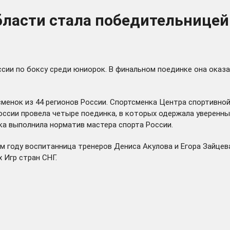
бласти стала победительницей
сии по боксу среди юниорок. В финальном поединке она оказ
тсменок из 44 регионов России. Спортсменка Центра спортивн
ссии провела четыре поединка, в которых одержала уверенны
ка выполнила норматив мастера спорта России.
ом году воспитанница тренеров Дениса Акулова и Егора Зайце
 Игр стран СНГ.