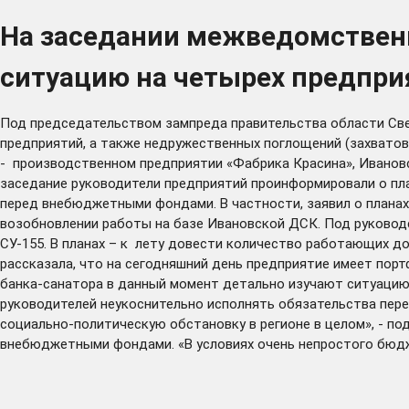
На заседании межведомственн
ситуацию на четырех предпри
Под председательством зампреда правительства области Св
предприятий, а также недружественных поглощений (захватов
- производственном предприятии «Фабрика Красина», Иванов
заседание руководители предприятий проинформировали о пла
перед внебюджетными фондами. В частности, заявил о плана
возобновлении работы на базе Ивановской ДСК. Под руковод
СУ-155. В планах – к лету довести количество работающих д
рассказала, что на сегодняшний день предприятие имеет порт
банка-санатора в данный момент детально изучают ситуацию
руководителей неукоснительно исполнять обязательства пере
социально-политическую обстановку в регионе в целом», - по
внебюджетными фондами. «В условиях очень непростого бюдж