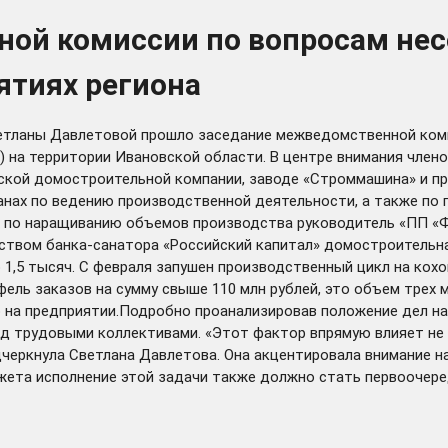
ой комиссии по вопросам нес
ятиях региона
етланы Давлетовой прошло заседание межведомственной коми
) на территории Ивановской области. В центре внимания член
ской домостроительной компании, заводе «Строммашина» и пр
нах по ведению производственной деятельности, а также по п
х по наращиванию объемов производства руководитель «ПП «Ф
ством банка-санатора «Российский капитал» домостроительн
о 1,5 тысяч. С февраля запушен производственный цикл на ко
фель заказов на сумму свыше 110 млн рублей, это объем трех
 на предприятии.Подробно проанализировав положение дел на
д трудовыми коллективами. «Этот фактор впрямую влияет не т
дчеркнула Светлана Давлетова. Она акцентировала внимание н
ета исполнение этой задачи также должно стать первоочере