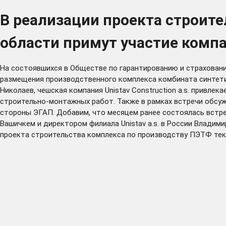
В реализации проекта строите
области примут участие компа
На состоявшихся в Обществе по гарантированию и страхован
размещения производственного комплекса комбината синтети
Николаев, чешская компания Unistav Construction a.s. привле
строительно-монтажных работ. Также в рамках встречи обсу
стороны ЭГАП. Добавим, что месяцем ранее состоялась встреч
Вашичкем и директором филиала Unistav a.s. в России Влади
проекта строительства комплекса по производству ПЭТФ тек