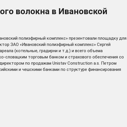
ого волокна в Ивановской
вановский полиэфирный комплекс» презентовали площадку для
ектор ЗАО «Ивановский полиэфирный комплекс» Сергей
реала (котельные, градирни и т.д.) и всего объема
ко-словацким торговым банком и страхового обеспечения со
иректором по продажам Unistav Construction a.s. Петром
сийскими и чешскими банками по структуре финансирования