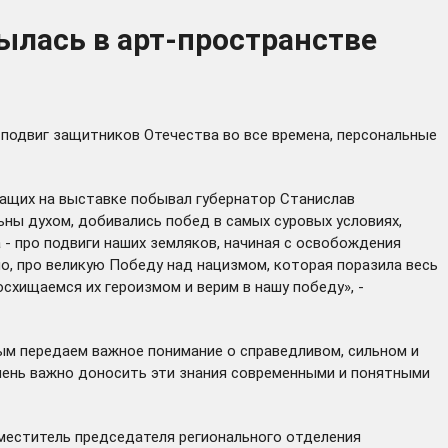
ылась в арт-пространстве
 подвиг защитников Отечества во все времена, персональные
жащих на выставке побывал губернатор Станислав
ьны духом, добивались побед в самых суровых условиях,
- про подвиги наших земляков, начиная с освобождения
но, про великую Победу над нацизмом, которая поразила весь
осхищаемся их героизмом и верим в нашу победу», -
м передаем важное понимание о справедливом, сильном и
Очень важно доносить эти знания современными и понятными
аместитель председателя регионального отделения