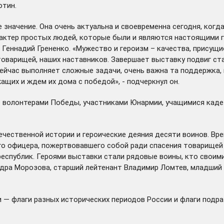
отин.
значение. Она очень актуальна и своевременна сегодня, когда
актер простых людей, которые были и являются настоящими ге
Геннадий Грененко. «Мужество и героизм – качества, присущи
 товарищей, наших наставников. Завершает выставку подвиг с
сейчас выполняет сложные задачи, очень важна та поддержка,
щих и ждем их дома с победой», - подчеркнул он.
 волонтерами Победы, участниками Юнармии, учащимися кадет
ечественной истории и героические деяния десяти воинов. Вр
кого офицера, пожертвовавшего собой ради спасения товарищей
еспублик. Героями выставки стали рядовые воины, кто своим
дра Морозова, старший лейтенант Владимир Ломтев, младший 
 — флаги разных исторических периодов России и флаги подр