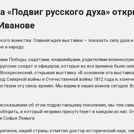
 «Подвиг русского духа» откр
Иванове
ого воинства. Главная идея выставки — показать силу духа и
е и народу.
ерами Победы, кадетами, юнармейцами, родителями военнослу
 русских солдат и офицеров, которые во все времена были сил
оскресенский, открывая выставку. «В основном эта выставка 
иод Северной войны и Отечественной войны 1812 года и, конеч
вствуем эту связь времён. Мы верим в наших воинов сегодня. В
рассказываем об этом подрастающему поколению, мы тем самы
победить, и который незримо присутствует в каждом из нас. 
ки Софья Ломыга.
региона, нашей страны отметил доктор исторический наук, з