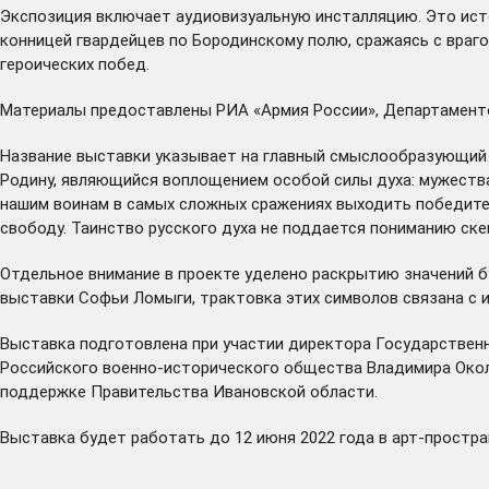
Экспозиция включает аудиовизуальную инсталляцию. Это истор
конницей гвардейцев по Бородинскому полю, сражаясь с враго
героических побед.
Материалы предоставлены РИА «Армия России», Департамент
Название выставки указывает на главный смыслообразующий э
Родину, являющийся воплощением особой силы духа: мужества
нашим воинам в самых сложных сражениях выходить победите
свободу. Таинство русского духа не поддается пониманию ске
Отдельное внимание в проекте уделено раскрытию значений бу
выставки Софьи Ломыги, трактовка этих символов связана с 
Выставка подготовлена при участии директора Государствен
Российского военно-исторического общества Владимира Окол
поддержке Правительства Ивановской области.
Выставка будет работать до 12 июня 2022 года в арт-простр