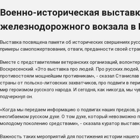
Военно-историческая выставка
железнодорожного вокзала в 
Выставка посвящена памяти об исторических свершениях русск
примеры самопожертвования, отваги, преданности своей стран
Вместе с представителями ветеранских организаций, волонт
Воскресенский. «Это выставка про людей. Про русских людей,
противостояли мощнейшим противникам», - сказал Станислав В
страны от польско-литовских захватчиков, про подвиги в пер
мир героизмом русского народа. И сегодня, как никогда, мы чу
подчеркнул он.
«Когда мы передаем информацию о подвигах наших предков, 
несгибаемом русском духе. О том духе, который невозможно 
молодому поколению средствами», - сказала куратор выстав
Важность таких мероприятий для постижения истории нашего 