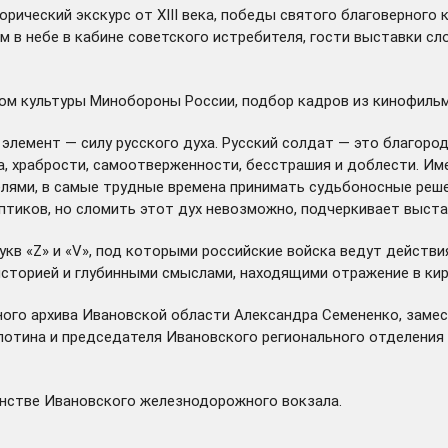
ический экскурс от XIII века, победы святого благоверного 
м в небе в кабине советского истребителя, гости выставки сл
ом культуры Минобороны России, подбор кадров из кинофиль
лемент — силу русского духа. Русский солдат — это благоро
, храбрости, самоотверженности, бесстрашия и доблести. Им
лями, в самые трудные времена принимать судьбоносные реше
птиков, но сломить этот дух невозможно, подчеркивает выста
кв «Z» и «V», под которыми российские войска ведут действи
историей и глубинными смыслами, находящими отражение в кир
ного архива Ивановской области Александра Семененко, заме
отина и председателя Ивановского регионального отделения 
анстве Ивановского железнодорожного вокзала.