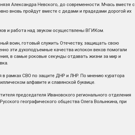
князя Александра Невского, до современности. Мчась вместе с
овно вновь пройдут вместе с дедами и прадедами дорогой их
мов и работа над звуком осуществлены ВГИКом.
дный воин, готовый служить Отечеству, защищать свою
енно эти духоподъемные качества испокон веков помогали
ния, в самые роковые секунды отдавать жизни за мир и
вка.
я в рамках СВО по защите ДНР и ЛНР. По мнению куратора
иллическом алфавите и славянской буквице.
стителя председателя Ивановского регионального отделения
Русского географического общества Олега Волынкина, при