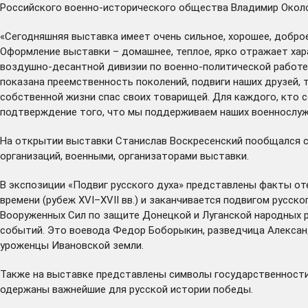
Российского военно-исторического общества Владимир Окол
«Сегодняшняя выставка имеет очень сильное, хорошее, доброе 
Оформление выставки – домашнее, теплое, ярко отражает хар
воздушно-десантной дивизии по военно-политической работе 
показана преемственность поколений, подвиги наших друзей,
собственной жизни спас своих товарищей. Для каждого, кто 
подтверждение того, что мы поддерживаем наших военнослужа
На открытии выставки Станислав Воскресенский пообщался с
организаций, военными, организаторами выставки.
В экспозиции «Подвиг русского духа» представлены факты от
времени (рубеж XVI–XVII вв.) и заканчивается подвигом русс
Вооруженных Сил по защите Донецкой и Луганской народных р
событий. Это воевода Федор Боборыкин, разведчица Алексан
уроженцы Ивановской земли.
Также на выставке представлены символы государственности
одержаны важнейшие для русской истории победы.