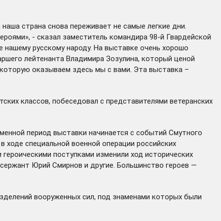
 наша страна снова переживает не самые легкие дни.
роями», - сказал заместитель командира 98-й Гвардейской
е нашему русскому народу. На выставке очень хорошо
таршего лейтенанта Владимира Зозулина, который ценой
 которую оказываем здесь мы с вами. Эта выставка –
ских классов, побеседовал с представителями ветеранских
еменной период выставки начинается с событий Смутного
 в ходе специальной военной операции российских
и героическими поступками изменили ход исторических
сержант Юрий Смирнов и другие. Большинство героев —
азделений вооруженных сил, под знаменами которых были