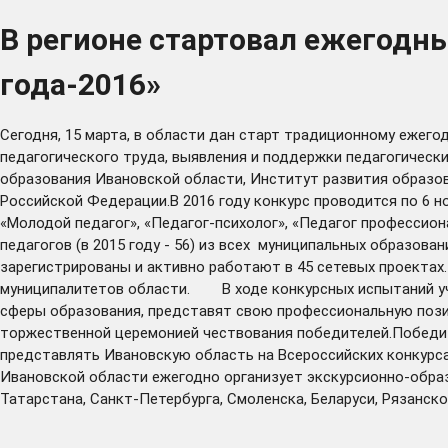
В регионе стартовал ежегодн
года-2016»
Сегодня, 15 марта, в области дан старт традиционному ежего
педагогического труда, выявления и поддержки педагогическ
образования Ивановской области, Институт развития образо
Российской Федерации.В 2016 году конкурс проводится по 6 
«Молодой педагог», «Педагог-психолог», «Педагог профессиона
педагогов (в 2015 году - 56) из всех муниципальных образова
зарегистрированы и активно работают в 45 сетевых проектах
муниципалитетов области. В ходе конкурсных испытаний уча
сферы образования, представят свою профессиональную позиц
торжественной церемонией чествования победителей.Победит
представлять Ивановскую область на Всероссийских конкурса
Ивановской области ежегодно организует экскурсионно-образо
Татарстана, Санкт-Петербурга, Смоленска, Беларуси, Рязанск