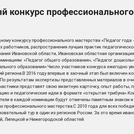
ый конкурс профессионального
дному конкурсу профессионального мастерства «Педагог года 
их работников, распространения лучших практик педагогичес
вания Ивановской области, Ивановская областная организаци
номинациям: «Педагог общего образования», «Педагог дошколь
льного образования».Число участников конкурса ежегодно увел
ний региона.В 2016 году впервые в заочный этап был включен к
.По результатам экспертизы представленных материалов в очн
стники представят свою визитную карточку, опыт работы, п
ию и педагогические идеи в формате «открытая трибуна».Кон
ели в каждой номинации будут отмечены памятным знаком и 
х профессионального мастерства.С 2010 года для всех побед
вательный тур в один из регионов России. За это время иван
ой, Липецкой и Нижегородской областей.