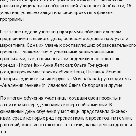
разных муниципальных образований Ивановской области, 16
участниц успешно защитили свои проекты в финале
программы.
В течение недели участниц программы обучали основам
предпринимательского дела, основам создания продукта и
маркетинга. Одна их главных составляющих образовательного
проекта – знакомство с успешными реализованными
практиками, так, своим опытом поделились основатель
бренда «I home lux» Анна Лепская; Ольга Гречухина
(кондитерская мастерская «Sweettea»); Наталья Ионова
(фабрика удивительных игрушек «Моя забава); руководитель
«Академии гениев» (г. Иваново) Ольга Сидорова и другие.
По итогам обучения участницы создали свои проекты и
защитили их перед членами экспертной комиссии. В
финальный день обучения участницы представили бизнес-
идеи, среди которых ряд перспективных проектов: питомник
растений, магазин столового текстиля, лавка лесных даров и
т.п.