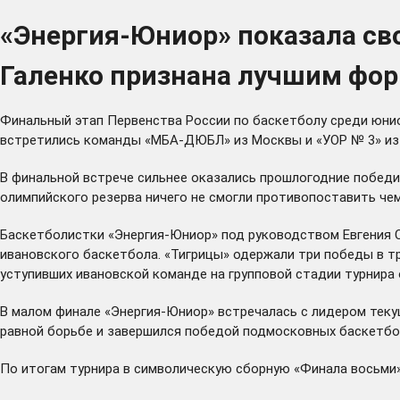
«Энергия-Юниор» показала сво
Галенко признана лучшим фор
Финальный этап Первенства России по баскетболу среди юниор
встретились команды «МБА-ДЮБЛ» из Москвы и «УОР № 3» и
В финальной встрече сильнее оказались прошлогодние побед
олимпийского резерва ничего не смогли противопоставить че
Баскетболистки «Энергия-Юниор» под руководством Евгения С
ивановского баскетбола. «Тигрицы» одержали три победы в тре
уступивших ивановской команде на групповой стадии турнира
В малом финале «Энергия-Юниор» встречалась с лидером теку
равной борьбе и завершился победой подмосковных баскетбол
По итогам турнира в символическую сборную «Финала восьми