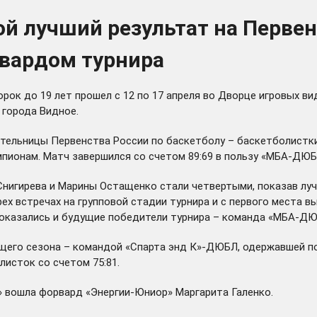
й лучший результат на Первен
вардом турнира
ок до 19 лет прошел с 12 по 17 апреля во Дворце игровых ви
з города Видное.
ительницы Первенства России по баскетболу – баскетболист
мпионам. Матч завершился со счетом 89:69 в пользу «МБА-ДЮБ
нигирева и Марины Остащенко стали четвертыми, показав луч
х встречах на групповой стадии турнира и с первого места вы
 оказались и будущие победители турнира – команда «МБА-ДЮ
щего сезона – командой «Спарта энд К»-ДЮБЛ, одержавшей поб
исток со счетом 75:81.
» вошла форвард «Энергии-Юниор» Маргарита Галенко.