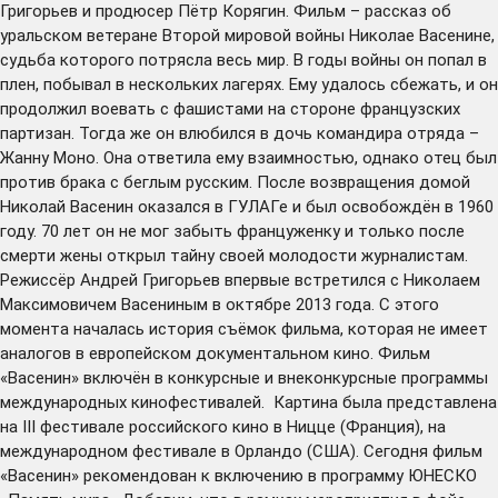
Григорьев и продюсер Пётр Корягин. Фильм – рассказ об
уральском ветеране Второй мировой войны Николае Васенине,
судьба которого потрясла весь мир. В годы войны он попал в
плен, побывал в нескольких лагерях. Ему удалось сбежать, и он
продолжил воевать с фашистами на стороне французских
партизан. Тогда же он влюбился в дочь командира отряда –
Жанну Моно. Она ответила ему взаимностью, однако отец был
против брака с беглым русским. После возвращения домой
Николай Васенин оказался в ГУЛАГе и был освобождён в 1960
году. 70 лет он не мог забыть француженку и только после
смерти жены открыл тайну своей молодости журналистам.
Режиссёр Андрей Григорьев впервые встретился с Николаем
Максимовичем Васениным в октябре 2013 года. С этого
момента началась история съёмок фильма, которая не имеет
аналогов в европейском документальном кино. Фильм
«Васенин» включён в конкурсные и внеконкурсные программы
международных кинофестивалей. Картина была представлена
на III фестивале российского кино в Ницце (Франция), на
международном фестивале в Орландо (США). Сегодня фильм
«Васенин» рекомендован к включению в программу ЮНЕСКО