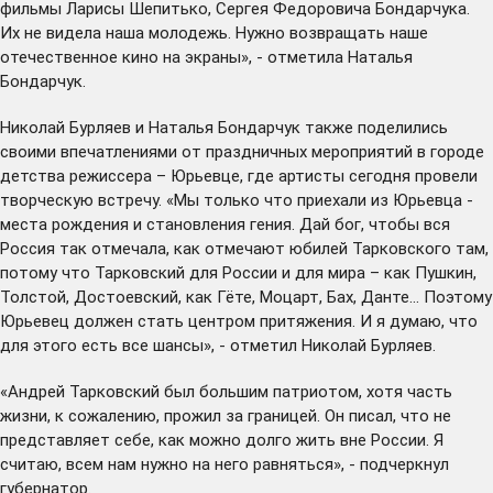
фильмы Ларисы Шепитько, Сергея Федоровича Бондарчука.
Их не видела наша молодежь. Нужно возвращать наше
отечественное кино на экраны», - отметила Наталья
Бондарчук.
Николай Бурляев и Наталья Бондарчук также поделились
своими впечатлениями от праздничных мероприятий в городе
детства режиссера – Юрьевце, где артисты сегодня провели
творческую встречу. «Мы только что приехали из Юрьевца -
места рождения и становления гения. Дай бог, чтобы вся
Россия так отмечала, как отмечают юбилей Тарковского там,
потому что Тарковский для России и для мира – как Пушкин,
Толстой, Достоевский, как Гёте, Моцарт, Бах, Данте… Поэтому
Юрьевец должен стать центром притяжения. И я думаю, что
для этого есть все шансы», - отметил Николай Бурляев.
«Андрей Тарковский был большим патриотом, хотя часть
жизни, к сожалению, прожил за границей. Он писал, что не
представляет себе, как можно долго жить вне России. Я
считаю, всем нам нужно на него равняться», - подчеркнул
губернатор.