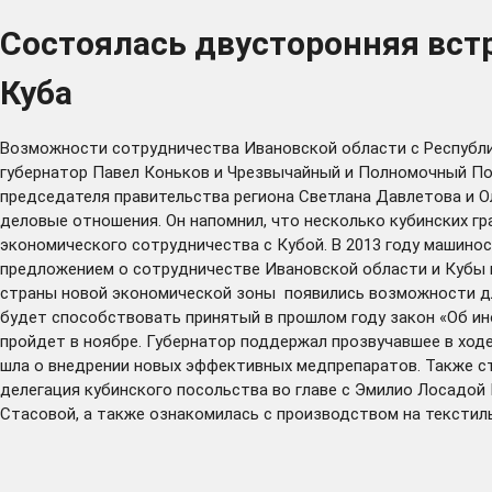
Состоялась двусторонняя встр
Куба
Возможности сотрудничества Ивановской области с Республик
губернатор Павел Коньков и Чрезвычайный и Полномочный По
председателя правительства региона Светлана Давлетова и 
деловые отношения. Он напомнил, что несколько кубинских г
экономического сотрудничества с Кубой. В 2013 году машино
предложением о сотрудничестве Ивановской области и Кубы в
страны новой экономической зоны появились возможности для
будет способствовать принятый в прошлом году закон «Об ин
пройдет в ноябре. Губернатор поддержал прозвучавшее в ход
шла о внедрении новых эффективных медпрепаратов. Также с
делегация кубинского посольства во главе с Эмилио Лосадой 
Стасовой, а также ознакомилась с производством на текстил