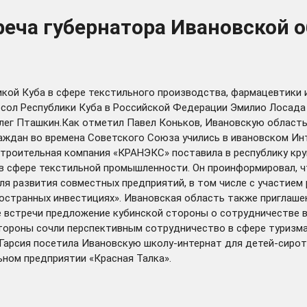
еча губернатора Ивановской о
ой Куба в сфере текстильного производства, фармацевтики и
сол Республики Куба в Российской Федерации Эмилио Лосада 
Олег Пташкин.Как отметил Павел Коньков, Ивановскую област
раждан во времена Советского Союза учились в ивановском Ин
строительная компания «КРАНЭКС» поставила в республику кру
 сфере текстильной промышленности. Он проинформировал, чт
 развития совместных предприятий, в том числе с участием р
остранных инвестициях». Ивановская область также приглашен
е встречи предложение кубинской стороны о сотрудничестве 
тороны сочли перспективным сотрудничество в сфере туризма
Гарсия посетила Ивановскую школу-интернат для детей-сирот и
ьном предприятии «Красная Талка».