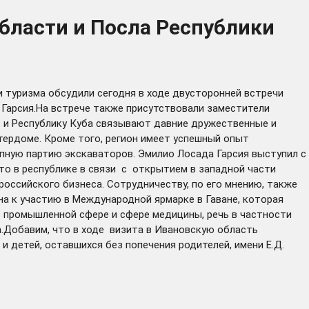
бласти и Посла Республики
 туризма обсудили сегодня в ходе двусторонней встречи
Гарсия.На встрече также присутствовали заместители
ь и Республику Куба связывают давние дружественные и
тердоме. Кроме того, регион имеет успешный опыт
пную партию экскаваторов. Эмилио Лосада Гарсия выступил с
о в республике в связи с открытием в западной части
оссийского бизнеса. Сотрудничеству, по его мнению, также
а к участию в Международной ярмарке в Гаване, которая
в промышленной сфере и сфере медицины, речь в частности
.Добавим, что в ходе визита в Ивановскую область
 детей, оставшихся без попечения родителей, имени Е.Д.