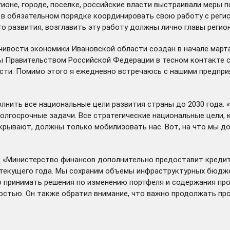
оне, городе, поселке, российские власти выстраивали меры п
 в обязательном порядке координировать свою работу с реги
 развития, возглавить эту работу должны лично главы регион
йчивости экономики Ивановской области
создан
в начале март
 Правительством Российской Федерации в тесном контакте с 
ости. Помимо этого я ежедневно встречаюсь с нашими предпри
лнить все национальные цели развития страны до 2030 года.
лгосрочные задачи. Все стратегические национальные цели, 
рывают, должны только мобилизовать нас. Вот, на что мы до
. «Министерство финансов дополнительно предоставит креди
 текущего года. Мы сохраним объемы инфраструктурных бюдже
принимать решения по изменению портфеля и содержания прое
остью. Он также обратил внимание, что важно продолжать пр