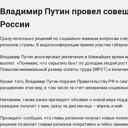
Владимир Путин провел сове
России
Сразу несколько решений по социально-важным вопросам озву
регионов страны. В видеоконференции принял участие губерн
Владимир Путин анонсировал увеличение в ближайшее время м
выплат. «Понимаю, что серьезно бьет по доходам людей рост 
Повысим минимальный размер оплаты труда (МРОТ) и величину
Кроме того, Владимир Путин поручил Правительству РФ в сж
расширения этих мер, в том числе за счет механизма социальн
Напомним, также ранее президент
объявил
о новой мере подде
граждане получат с мая, сразу за два месяца – апрель и май.
Президент сообщил, что главы регионов получат новые полн
решение позволит главам регионов оперативно и гибко приним