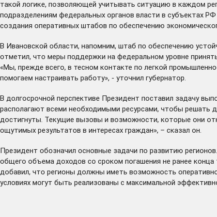
такой логике, позволяющей учитывать ситуацию в каждом реги
подразделениям федеральных органов власти в субъектах РФ
создания оперативных штабов по обеспечению экономического
В Ивановской области, напомним, штаб по обеспечению усто
отметил, что меры поддержки на федеральном уровне приняты
«Мы, прежде всего, в тесном контакте по легкой промышленн
помогаем настраивать работу», - уточнил губернатор.
В долгосрочной перспективе Президент поставил задачу выпо
располагают всеми необходимыми ресурсами, чтобы решать до
достигнуты. Текущие вызовы и возможности, которые они отк
ощутимых результатов в интересах граждан», – сказал он.
Президент обозначил основные задачи по развитию регионов
общего объема доходов со сроком погашения не ранее конца
добавил, что регионы должны иметь возможность оперативно 
условиях могут быть реализованы с максимальной эффективн