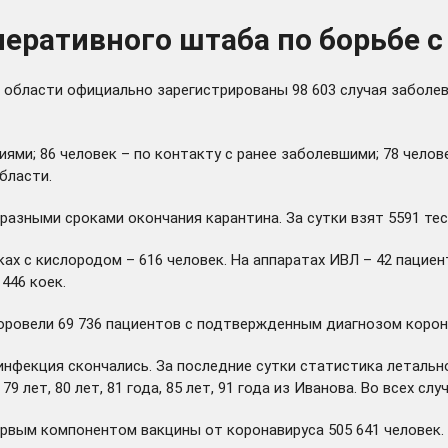
еративного штаба по борьбе с
й области официально зарегистрированы 98 603 случая заболе
ями; 86 человек – по контакту с ранее заболевшими; 78 челов
бласти.
азными сроками окончания карантина. За сутки взят 5591 тес
ках с кислородом – 616 человек. На аппаратах ИВЛ – 42 пациен
446 коек.
овели 69 736 пациентов с подтвержденным диагнозом коронав
нфекция скончались. За последние сутки статистика летально
9 лет, 80 лет, 81 года, 85 лет, 91 года из Иванова. Во всех 
ервым компонентом вакцины от коронавируса 505 641 человек