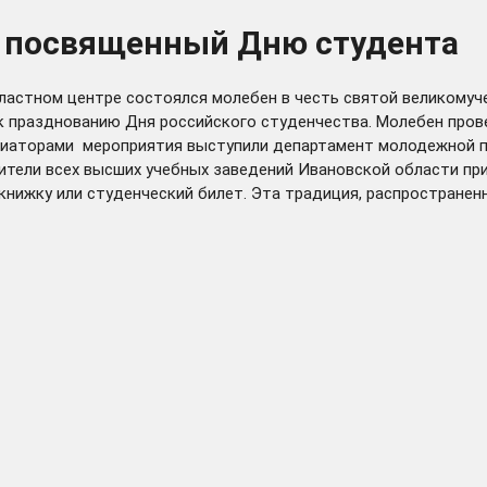
, посвященный Дню студента
областном центре состоялся молебен в честь святой великому
 к празднованию Дня российского студенчества. Молебен про
циаторами мероприятия выступили департамент молодежной п
ели всех высших учебных заведений Ивановской области прин
ижку или студенческий билет. Эта традиция, распространенна