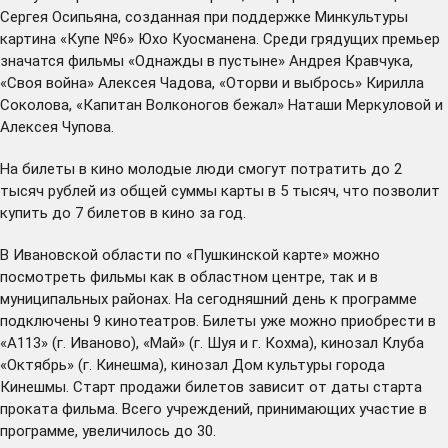
Сергея Осипьяна, созданная при поддержке Минкультуры
картина «Купе №6» Юхо Куосманена. Среди грядущих премьер
значатся фильмы «Однажды в пустыне» Андрея Кравчука,
«Своя война» Алексея Чадова, «Оторви и выбрось» Кирилла
Соколова, «Капитан Волконогов бежал» Наташи Меркуловой и
Алексея Чупова.
На билеты в кино молодые люди смогут потратить до 2
тысяч рублей из общей суммы карты в 5 тысяч, что позволит
купить до 7 билетов в кино за год.
В Ивановской области по «Пушкинской карте» можно
посмотреть фильмы как в областном центре, так и в
муниципальных районах. На сегодняшний день к программе
подключены 9 кинотеатров. Билеты уже можно приобрести в
«А113» (г. Иваново), «Май» (г. Шуя и г. Кохма), кинозал Клуба
«Октябрь» (г. Кинешма), кинозал Дом культуры города
Кинешмы. Старт продажи билетов зависит от даты старта
проката фильма. Всего учреждений, принимающих участие в
программе, увеличилось до 30.