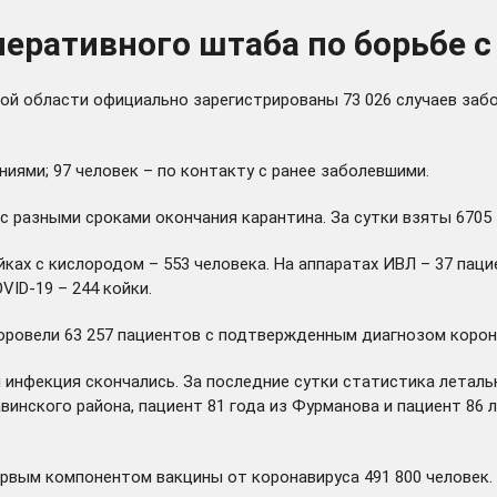
еративного штаба по борьбе с
ой области официально зарегистрированы 73 026 случаев забо
иями; 97 человек – по контакту с ранее заболевшими.
 разными сроками окончания карантина. За сутки взяты 6705 
йках с кислородом – 553 человека. На аппаратах ИВЛ – 37 паци
VID-19 – 244 койки.
овели 63 257 пациентов с подтвержденным диагнозом коронав
инфекция скончались. За последние сутки статистика летальн
Савинского района, пациент 81 года из Фурманова и пациент 86
ервым компонентом вакцины от коронавируса 491 800 человек