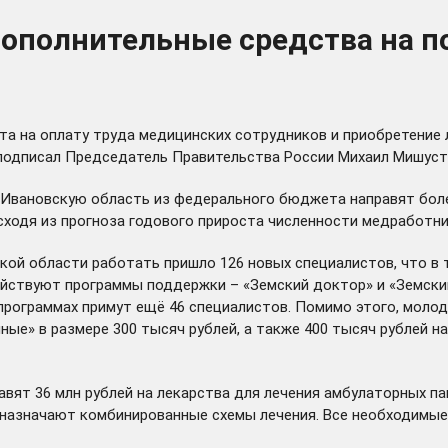
дополнительные средства на 
 на оплату труда медицинских сотрудников и приобретение 
подписал Председатель Правительства России Михаил Мишуст
 в Ивановскую область из федерального бюджета
направят
боле
сходя из прогноза годового прироста численности медработни
кой области работать пришло 126 новых специалистов, что в т
ействуют программы поддержки – «Земский доктор» и «Земский
 программах примут ещё 46 специалистов. Помимо этого, молод
ые» в размере 300 тысяч рублей, а также 400 тысяч рублей на
авят
36 млн рублей на лекарства для лечения амбулаторных п
 назначают комбинированные схемы лечения. Все необходимые