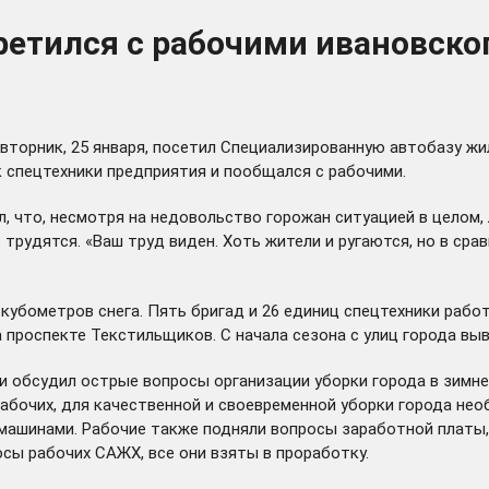
ретился с рабочими ивановск
вторник, 25 января, посетил Специализированную автобазу жи
спецтехники предприятия и пообщался с рабочими.
л, что, несмотря на недовольство горожан ситуацией в целом
рудятся. «Ваш труд виден. Хоть жители и ругаются, но в срав
кубометров снега. Пять бригад и 26 единиц спецтехники рабо
а проспекте Текстильщиков. С начала сезона с улиц города вы
 обсудил острые вопросы организации уборки города в зимнее
ю рабочих, для качественной и своевременной уборки города 
машинами. Рабочие также подняли вопросы заработной платы, 
сы рабочих САЖХ, все они взяты в проработку.