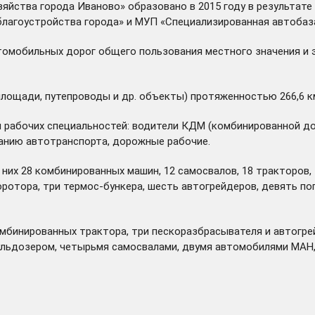
яйства города Иваново» образовано в 2015 году в результат
благоустройства города» и МУП «Специализированная автобаз
омобильных дорог общего пользования местного значения и 
лощади, путепроводы и др. объекты) протяженностью 266,6 км 
ики рабочих специальностей: водители КДМ (комбинированной 
ванию автотранспорта, дорожные рабочие.
 них 28 комбинированных машин, 12 самосвалов, 18 тракторов,
оротора, три термос-бункера, шесть автогрейдеров, девять по
мбинированных трактора, три пескоразбрасывателя и автогрей
льдозером, четырьмя самосвалами, двумя автомобилями МАН, 