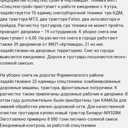
предприятия «Спецтехстрой» и «Артемида». Техника МКП
«Спецтехстрой» приступает к работе ежедневно с 4 утра,
задействуется 10 единиц снегоуборочной техники: три КДМ,
два трактора МТЗ, два трактора Faton, два эксковатора и
грейдер. Расчистку тротуаров, где техника не может пройти,
проводят дворники – 19 сотрудников. К уборке снега они
приступают с 6.00. На расчистке снега в городе работают
также 39 дворников от МКП «Артемида», 21 из них
задействован на дворовых территориях. Снег из города
вывозится ежедневно. Дороги и тротуары посыпаются песко-
соляной смесью.
На уборке снега на дорогах Фурмановского района
задействовано 22 единицы спецтехники: комбинированные
дорожные машины, трактора, фронтальные погрузчики. К
расчистке также привлечены дорожные рабочие и дворники. В
этом году дополнительно были приобретены три КАМАЗа для
зимней обработки улично-дорожной сети. Для качественной
очистки тротуаров куплен новый трактор Беларус-МУ320М.
Заготовлено примерно 8 000 тонн песчано-соленой смеси.
Ежедневный контроль за работой спецтехники