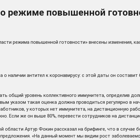
а о режиме повышенной готовн
области режима повышенной готовности» внесены
изменения
, к
 о наличии антител к коронавирусу: с этой даты он составит 
ть общий уровень коллективного иммунитета, определив доли
овым указом такая оценка должна проводиться регулярно в на
аботников, у которых нет иммунитета, на дистанционную рабо
но. Если же он выше 80%, перевести сотрудников на дистанц
ой области Артур Фокин
рассказал
на брифинге, что в случае 
предложения. «На данный момент мы видим рост заболеваемос