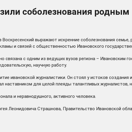
азили соболезнования родным 
в Воскресенский выражают искренние соболезнования семье, р
екламы и связей с общественностью Ивановского государстве
 связана с одним из ведущих вузов региона – Ивановским го
едовательскую, научную работу.
итие ивановской журналистики. Он стоял у истоков создания 
ал наставником для целой плеяды талантливых журналистов, 
нала и неравнодушного, активного человека.
ргея Леонидовича Страшнова, Правительство Ивановской обла