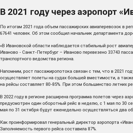
В 2021 году через аэропорт «И
По итогам 2021 года объем пассажирских авиаперевозок в регио
67641 человек. Об этом сообщил начальник департамента дор
«В Ивановской области наблюдается стабильный рост авиапер
Иваново - Санкт-Петербург – Иваново перевезено 33743 пассажи
транспортного ведомства региона.
Напомним, рост пассажиропотока связан с тем, что в 2021 году
осуществляет полеты на судах большей вместимости, а также 
на рейсы составляет 80-85%. При этом большинство летних р
В 2022 году в регионе расширена программа полетов через аэр
предусмотрен один оборотный рейс в неделю, с 1 мая по 30 с
мая по 31 октября будут еженедельно осуществляться два об
Как проинформировал генеральный директор аэропорта «Ивано
Заполняемость первого рейса составила 87%.