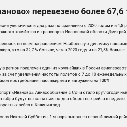
ваново» перевезено более 67,6
не увеличился в два раза по сравнению с 2020 годом и в 1,8 р
ожного хозяйства и транспорта Ивановской области Дмитрий 
евозок по всем направлениям. Наибольшую динамику показыва
ра, что на 32,7 % больше, чем в 2020 году, и на 27,5% больше,
 в регион привлечен один из крупнейших в России авиаперевозч
за счет увеличения частоты полетов с 7 до 10 еженедельных 
ейсов востребованы пассажирами и загружены на 100%.
опорт «Иваново». Авиасообщение с Сочи стало круглогодичным.
ентября будут выполняться по два оборотных рейса в неделю. 
оротных рейса в Калининград.
во» Николай Субботин, 1 января выполнен первый зимний рейс