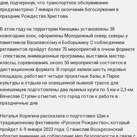
дни, подчеркнув, что транспортное обслуживание
предусмотрено 7 января по окончании богослужения в
праздник Рождества Христова.
В этом году на территории Кинешмы установлены 38
новогодних елок, оформлены Молодежный сквер, скверы у
памятников Василевскому и Боборыкину. С соблюдением
регламентов пройдут более 70 мероприятий в очном формате
- спектакли, анимационные программы, выставки, мастер-
классы, соревнования, около 50 мероприятий состоятся в
дистанционном формате. В городе залили шесть ледовых
площадок, работают четыре прокатные базы, в Парке
культуры и отдыха на освещенной лыжной трассе для
кинешемцев подготовлены два лыжных круга по 5 км и 2,3 км.
Вячеслав Ступин отметил, что город готов к работе в
праздничные дни.
Наталья Корягина рассказала о подготовке Шуи к
традиционному
фестивалю
«Русское Рождество», который
пройдет 6-9 января 2022 года. Станислав Воскресенский
обратил внимание на соблюдение мер безопасности в связи с