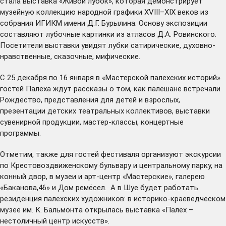
стала выставка «Живой лубок», которая демонстрирует
музейную коллекцию народной графики XVIII–XIX веков из
собрания ИГИКМ имени Д.Г. Бурылина. Основу экспозиции
составляют лубочные картинки из атласов Д.А. Ровинского.
Посетители выставки увидят лубки сатирические, духовно-
нравственные, сказочные, мифические.
С 25 декабря по 16 января в «Мастерской палехских историй»
гостей Палеха ждут рассказы о том, как палешане встречали
Рождество, представления для детей и взрослых,
презентации детских театральных коллективов, выставки
сувенирной продукции, мастер-классы, концертные
программы.
Отметим, также для гостей фестиваля организуют экскурсии
по Крестовоздвиженскому бульвару и центральному парку, на
конный двор, в музеи и арт-центр «Мастерские», галерею
«Баканова,46» и Дом ремёсел. А в Шуе будет работать
резиденция палехских художников: в историко-краеведческом
музее им. К. Бальмонта открылась выставка «Палех –
нестоличный центр искусств».