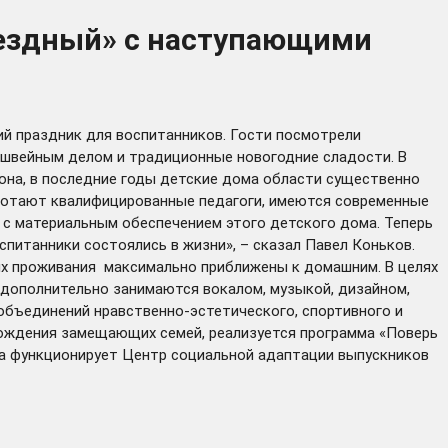
вездный» с наступающими
ий праздник для воспитанников. Гости посмотрели
 швейным делом и традиционные новогодние сладости. В
иона, в последние годы детские дома области существенно
аботают квалифицированные педагоги, имеются современные
 с материальным обеспечением этого детского дома. Теперь
питанники состоялись в жизни», – сказал Павел Коньков.
 их проживания максимально приближены к домашним. В целях
дополнительно занимаются вокалом, музыкой, дизайном,
объединений нравственно-эстетического, спортивного и
вождения замещающих семей, реализуется программа «Поверь
ма функционирует Центр социальной адаптации выпускников