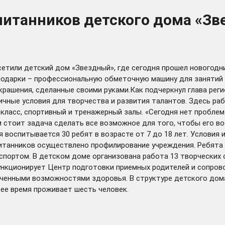
питанников детского дома «З
сетили детский дом «Звездный», где сегодня прошел новогодн
 подарки – профессиональную обметочную машину для занятий
крашения, сделанные своими руками.Как подчеркнул глава рег
ичные условия для творчества и развития талантов. Здесь р
класс, спортивный и тренажерный залы. «Сегодня нет проблем
стоит задача сделать все возможное для того, чтобы его вос
 воспитывается 30 ребят в возрасте от 7 до 18 лет. Условия
итанников осуществлено профилирование учреждения. Ребята 
спортом. В детском доме организована работа 13 творческих 
ункционирует Центр подготовки приемных родителей и сопро
ниченными возможностями здоровья. В структуре детского до
щее время проживает шесть человек.