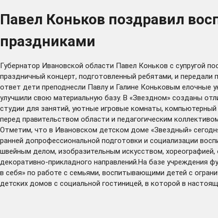
Павел Коньков поздравил вос
праздниками
Губернатор Ивановской области Павел Коньков с супругой по
праздничный концерт, подготовленный ребятами, и передали
ответ дети преподнесли Павлу и Галине Коньковым елочные у
улучшили свою материальную базу. В «Звездном» созданы отл
студии для занятий, уютные игровые комнаты, компьютерный 
перед правительством области и педагогическим коллективом 
Отметим, что в Ивановском детском доме «Звездный» сегодня
ранней допрофессиональной подготовки и социализации восп
швейным делом, изобразительным искусством, хореографией, 
декоративно-прикладного направлений.На базе учреждения ф
в себя» по работе с семьями, воспитывающими детей с огра
детских домов с социальной гостиницей, в которой в настоя