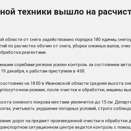
ной техники вышло на расчист
й области от снега задействовано порядка 180 единиц снего
й по расчистке обочин от снега, уборки снежных валов, очи
обработка реагентами.
рожными службами региона усилен контроль за состоянием авт
19 декабря, к работам приступили в 4:00.
о состоянию на 18:00 в Ивановской области средняя высота сн
руглосуточном режиме, после очистки и обработки, машины вы
высота снежного покрова местами увеличится до 15 см. Депар
огах, учитывать ухудшение погодных условий, строго соблюд
ание дорог на предмет произведенной очистки и обработки до
ранспортном ситуационном центре ведется контроль с помощ