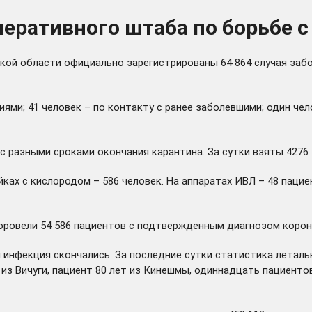
еративного штаба по борьбе с
кой области официально зарегистрированы 64 864 случая забо
ями; 41 человек – по контакту с ранее заболевшими; один чел
 разными сроками окончания карантина. За сутки взяты 4276 
ойках с кислородом – 586 человек. На аппаратах ИВЛ – 48 паци
овели 54 586 пациентов с подтвержденным диагнозом коронав
инфекция скончались. За последние сутки статистика леталь
 из Вичуги, пациент 80 лет из Кинешмы, одиннадцать пациентов