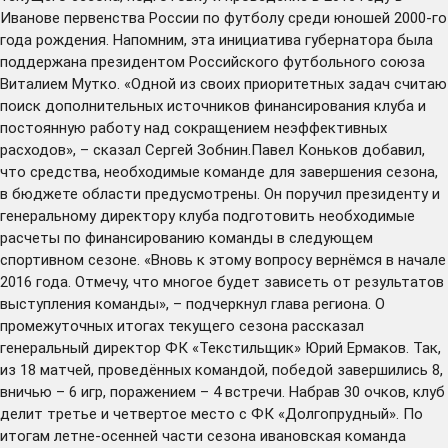
Иванове первенства России по футболу среди юношей 2000-го
года рождения. Напомним, эта инициатива губернатора была
поддержана президентом Российского футбольного союза
Виталием Мутко. «Одной из своих приоритетных задач считаю
поиск дополнительных источников финансирования клуба и
постоянную работу над сокращением неэффективных
расходов», – сказал Сергей Зобнин.Павел Коньков добавил,
что средства, необходимые команде для завершения сезона,
в бюджете области предусмотрены. Он поручил президенту и
генеральному директору клуба подготовить необходимые
расчеты по финансированию команды в следующем
спортивном сезоне. «Вновь к этому вопросу вернёмся в начале
2016 года. Отмечу, что многое будет зависеть от результатов
выступления команды», – подчеркнул глава региона. О
промежуточных итогах текущего сезона рассказал
генеральный директор ФК «Текстильщик» Юрий Ермаков. Так,
из 18 матчей, проведённых командой, победой завершились 8,
вничью – 6 игр, поражением – 4 встречи. Набрав 30 очков, клуб
делит третье и четвертое место с ФК «Долгопрудный». По
итогам летне-осенней части сезона ивановская команда