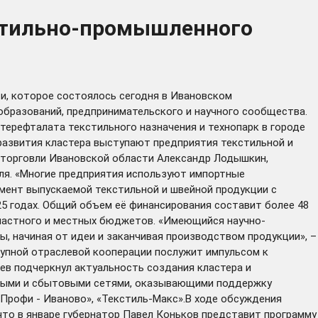
кстильно-промышленного
, которое состоялось сегодня в Ивановском
образований, предпринимательского и научного сообщества.
ерефталата текстильного назначения и технопарк в городе
развития кластера выступают предприятия текстильной и
и торговли Ивановской области Александр Лодышкин,
ля. «Многие предприятия используют импортные
мент выпускаемой текстильной и швейной продукции с
25 годах. Общий объем её финансирования составит более 48
областного и местных бюджетов. «Имеющийся научно-
, начиная от идеи и заканчивая производством продукции», –
рупной отраслевой кооперации послужит импульсом к
в подчеркнул актуальность создания кластера и
овыми и сбытовыми сетями, оказывающими поддержку
Профи - Иваново», «Текстиль-Макс».В ходе обсуждения
что в январе губернатор Павел Коньков представит программу