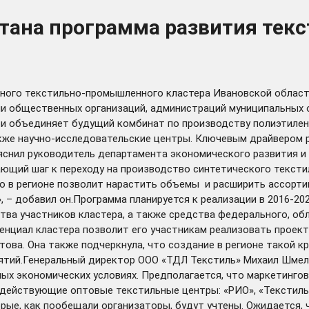
отана программа развития те
ого текстильно-промышленного кластера Ивановской области
ли общественных организаций, администраций муниципальных 
и объединяет будущий комбинат по производству полиэтилент
акже научно-исследовательские центры. Ключевым драйвером 
ояснил руководитель департамента экономического развития 
ющий шаг к переходу на производство синтетического тексти
о в регионе позволит нарастить объемы и расширить ассорти
 – добавил он.Программа планируется к реализации в 2016-20
ства участников кластера, а также средства федерального, 
нциал кластера позволит его участникам реализовать проекты
ова. Она также подчеркнула, что создание в регионе такой к
ятий.Генеральный директор ООО «ТДЛ Текстиль» Михаил Шмеле
ых экономических условиях. Предполагается, что маркетинг
т действующие оптовые текстильные центры: «РИО», «Текстиль
рые, как пообещали организаторы, будут учтены. Ожидается, 