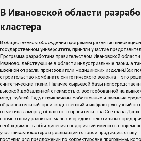
В Ивановской области разраб
кластера
В общественном обсуждении программы развития инновационн
государственном университете, приняли участие представите
Программа разработана правительством Ивановской области 
Иваново, действующие в области индустриальные парки, а т
швейной отрасли, производители медицинских изделий.Как п
строительство комбината синтетического волокна – это реша
синтетические ткани. Наличие сырьевой базы непосредственн
высокой добавленной стоимостью, востребованной на рынке»,
млрд. рублей. Будут привлечены собственные и заёмные сред
образовательный, производственный и инфраструктурный поте
отметила зампред областного правительства Светлана Давлет
совместному развитию малых и средних текстильных предпри
необходимость объединения предприятий именно в современн
участникам кластера в реализации готовой продукции, стану
поступил ряд предложений по корректировке программы, кото