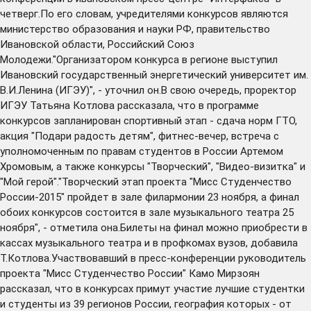
четверг.По его словам, учредителями конкурсов являются
министерство образования и науки РФ, правительство
Ивановской области, Российский Союз
Молодежи."Организатором конкурса в регионе выступил
Ивановский государственный энергетический университет им.
В.И.Ленина (ИГЭУ)", - уточнил он.В свою очередь, проректор
ИГЭУ Татьяна Котлова рассказала, что в программе
конкурсов запланирован спортивный этап - сдача норм ГТО,
акция "Подари радость детям", фитнес-вечер, встреча с
уполномоченным по правам студентов в России Артемом
Хромовым, а также конкурсы "Творческий", "Видео-визитка" и
"Мой герой"."Творческий этап проекта "Мисс Студенчество
России-2015" пройдет в зале филармонии 23 ноября, а финал
обоих конкурсов состоится в зале музыкального театра 25
ноября", - отметила она.Билеты на финал можно приобрести в
кассах музыкального театра и в профкомах вузов, добавила
Т.Котлова.Участвовавший в пресс-конференции руководитель
проекта "Мисс Студенчество России" Камо Мирзоян
рассказал, что в конкурсах примут участие лучшие студентки
и студенты из 39 регионов России, география которых - от